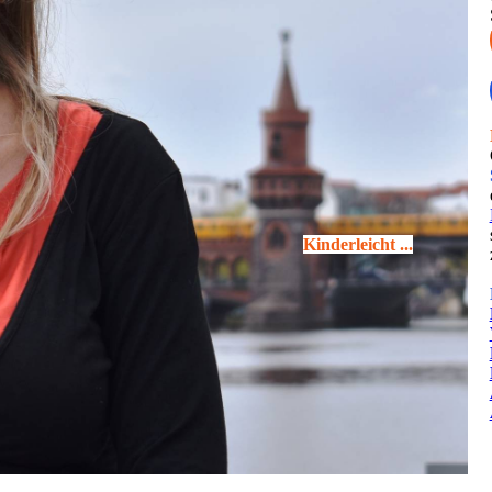
K
inderleicht ...