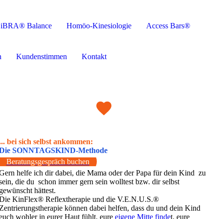
iBRA® Balance
Homöo-Kinesiologie
Access Bars®
h
Kundenstimmen
Kontakt
... bei sich selbst ankommen:
Die SONNTAGSKIND-Methode
Beratungsgespräch buchen
Gern helfe ich dir dabei, die Mama oder der Papa für dein Kind zu
sein, die du schon immer gern sein wolltest bzw. dir selbst
gewünscht hättest.
Die KinFlex® Reflextherapie und die V.E.N.U.S.®
Zentrierungstherapie können dabei helfen, dass du und dein Kind
euch wohler in eurer Haut fühlt, eure
eigene Mitte finde
t, eure