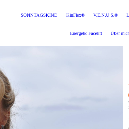
SONNTAGSKIND
KinFlex®
V.E.N.U.S.®
L
Energetic Facelift
Über mic