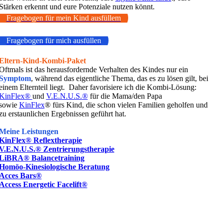
Stärken erkennt und eure Potenziale nutzen könnt.
Fragebogen für mein Kind ausfüllem
Fragebogen für mich ausfüllen
Eltern-Kind-Kombi-Paket
Oftmals ist das herausfordernde Verhalten des Kindes nur ein
Symptom
, während das eigentliche Thema, das es zu lösen gilt, bei
einem Elternteil liegt. Daher favorisiere ich die Kombi-Lösung:
KinFlex®
und
V.E.N.U.S.
®
für die Mama/den Papa
sowie
KinFlex
® fürs Kind, die schon vielen Familien geholfen und
zu erstaunlichen Ergebnissen geführt hat.
Meine Leistungen
KinFlex
®
Reflextherapie
V.E.N.U.S.® Zentrierungstherapie
LiBRA® Balancetraining
Homöo-Kinesiologische Beratung
Acces Bars®
Access Energetic Facelift®