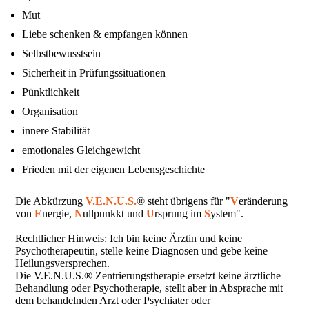
Mut
Liebe schenken & empfangen können
Selbstbewusstsein
Sicherheit in Prüfungssituationen
Pünktlichkeit
Organisation
innere Stabilität
emotionales Gleichgewicht
Frieden mit der eigenen Lebensgeschichte
Die Abkürzung
V.E.N.U.S.
® steht übrigens für "
V
eränderung
von
E
nergie,
N
ullpunkkt und
U
rsprung im
S
ystem".
Rechtlicher Hinweis: Ich bin keine Ärztin und keine
Psychotherapeutin, stelle keine Diagnosen und gebe keine
Heilungsversprechen.
Die V.E.N.U.S.® Zentrierungstherapie ersetzt keine ärztliche
Behandlung oder Psychotherapie, stellt aber in Absprache mit
dem behandelnden Arzt oder Psychiater oder