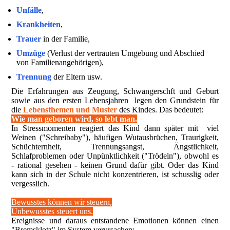
Unfälle
,
Krankheiten
,
Trauer
in der Familie,
Umzüge
(Verlust der vertrauten Umgebung und Abschied
von Familienangehörigen),
Trennung
der Eltern usw.
Die Erfahrungen aus Zeugung, Schwangerschft und Geburt
sowie aus den ersten Lebensjahren legen den Grundstein für
die
Lebensthemen und Muster
des Kindes. Das bedeutet:
Wie man geboren wird, so lebt man.
In Stressmomenten reagiert das Kind dann später mit viel
Weinen ("Schreibaby"), häufigen Wutausbrüchen, Traurigkeit,
Schüchternheit, Trennungsangst, Ängstlichkeit,
Schlafproblemen oder Unpünktlichkeit ("Trödeln"), obwohl es
- rational gesehen - keinen Grund dafür gibt. Oder das Kind
kann sich in der Schule nicht konzentrieren, ist schusslig oder
vergesslich.
Bewusstes können wir steuern,
Unbewusstes steuert uns.
Ereignisse und daraus entstandene Emotionen können einen
"Bremsklotz" im System verursachen: