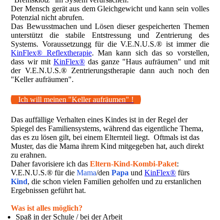
Der Mensch gerät aus dem Gleichgewicht und kann sein volles
Potenzial nicht abrufen.
Das Bewusstmachen und Lösen dieser gespeicherten Themen
unterstützt die stabile Entstressung und Zentrierung des
Systems. Voraussetzungg für die V.E.N.U.S.® ist immer die
KinFlex® Reflextherapie
. Man kann sich das so vorstellen,
dass wir mit
KinFlex®
das ganze "Haus aufräumen" und mit
der V.E.N.U.S.® Zentrierungstherapie dann auch noch den
"Keller aufräumen".
Ich will meinen "Keller aufräumen" !
Das auffällige Verhalten eines Kindes ist in der Regel der
Spiegel des Familiensystems, während das eigentliche Thema,
das es zu lösen gilt, bei einem Elternteil liegt. Oftmals ist das
Muster, das die Mama ihrem Kind mitgegeben hat, auch direkt
zu erahnen.
Daher favorisiere ich das
Eltern-Kind-Kombi-Paket
:
V.E.N.U.S.® für die
Mama
/den
Papa
und
KinFlex®
fürs
Kind
, die schon vielen Familien geholfen und zu erstanlichen
Ergebnissen geführt hat.
Was ist alles möglich?
Spaß in der Schule / bei der Arbeit