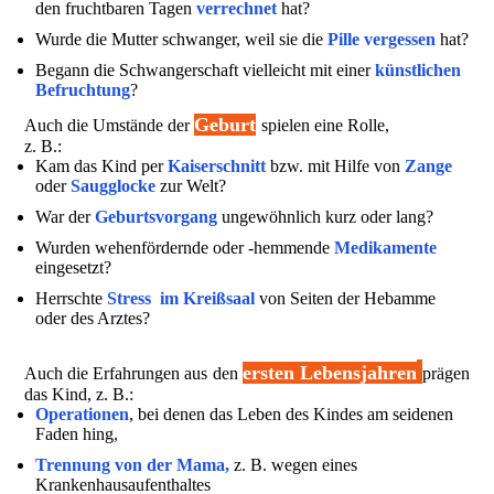
den fruchtbaren Tagen
verrechnet
hat?
Wurde die Mutter schwanger, weil sie die
Pille vergessen
hat?
Begann die Schwangerschaft vielleicht mit einer
künstlichen
Befruchtung
?
Geburt
Auch die Umstände der
spielen eine Rolle,
z. B.:
Kam das Kind per
Kaiserschnitt
bzw. mit Hilfe von
Zange
oder
Saugglocke
zur Welt?
War der
Geburtsvorgang
ungewöhnlich kurz oder lang?
Wurden wehenfördernde oder -hemmende
Medikamente
eingesetzt?
Herrschte
Stress im Kreißsaal
von Seiten der Hebamme
oder des Arztes?
ersten Lebensjahren
Auch die Erfahrungen aus den
prägen
das Kind, z. B.:
Operationen
, bei denen das Leben des Kindes am seidenen
Faden hing,
Trennung von der Mama,
z. B. wegen eines
Krankenhausaufenthaltes